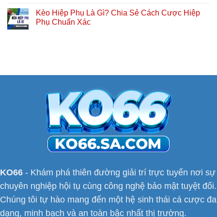
Kèo Hiệp Phụ Là Gì? Chia Sẻ Cách Cược Hiệp
Phụ Chuẩn Xác
KO66
- Khám phá thiên đường giải trí trực tuyến nơi sự
chuyên nghiệp hội tụ cùng công nghệ bảo mật tuyệt đối.
Chúng tôi tự hào mang đến một hệ sinh thái cá cược đa
dạng, minh bạch và an toàn bậc nhất thị trường.