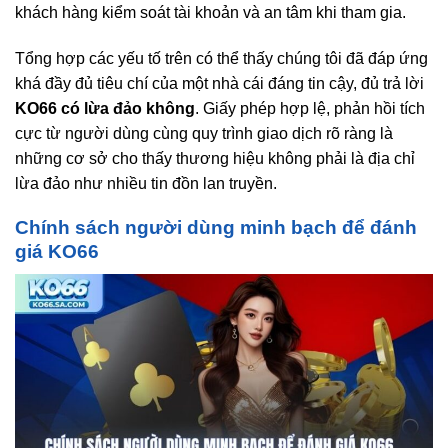
khách hàng kiểm soát tài khoản và an tâm khi tham gia.
Tổng hợp các yếu tố trên có thể thấy chúng tôi đã đáp ứng
khá đầy đủ tiêu chí của một nhà cái đáng tin cậy, đủ trả lời
KO66 có lừa đảo không
. Giấy phép hợp lệ, phản hồi tích
cực từ người dùng cùng quy trình giao dịch rõ ràng là
những cơ sở cho thấy thương hiệu không phải là địa chỉ
lừa đảo như nhiều tin đồn lan truyền.
Chính sách người dùng minh bạch để đánh
giá KO66