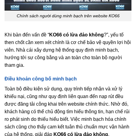
Chính sách người dùng minh bạch trên website KO66
Khi bàn đến vấn đề “
KO66 có lừa đảo không
?”, yếu tố
then chốt cần xem xét chính là cơ chế bảo vệ quyền lợi hội
viên. Nhà cái xây dựng hệ thống quy định minh bạch,
hướng tới sự công bằng và an toàn cho toàn bộ người
tham gia.
Điều khoản công bố minh bạch
Toàn bộ điều kiện sử dụng, quy trình tiếp nhận và xử lý
khiếu nại, cũng như quy định liên quan đến nạp rút đều
được đăng tải công khai trên website chính thức. Nhờ đó,
khách hàng có thể chủ động tìm hiểu thông tin, hạn chế rủi
ro phát sinh do thiếu hiểu biết. Việc minh bạch hóa chính
sách cũng cho thấy cam kết tuân thủ chuẩn mực vận hành
của hệ thống, giải đáp
KO66 có lừa đảo không
.