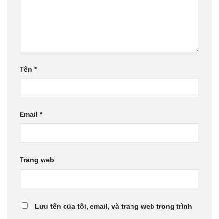
Tên
*
Email
*
Trang web
Lưu tên của tôi, email, và trang web trong trình