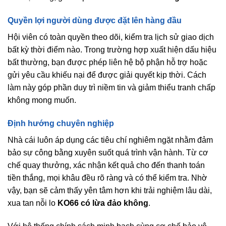
Quyền lợi người dùng được đặt lên hàng đầu
Hội viên có toàn quyền theo dõi, kiểm tra lịch sử giao dịch
bất kỳ thời điểm nào. Trong trường hợp xuất hiện dấu hiệu
bất thường, bạn được phép liên hệ bộ phận hỗ trợ hoặc
gửi yêu cầu khiếu nại để được giải quyết kịp thời. Cách
làm này góp phần duy trì niềm tin và giảm thiểu tranh chấp
không mong muốn.
Định hướng chuyên nghiệp
Nhà cái luôn áp dụng các tiêu chí nghiêm ngặt nhằm đảm
bảo sự công bằng xuyên suốt quá trình vận hành. Từ cơ
chế quay thưởng, xác nhận kết quả cho đến thanh toán
tiền thắng, mọi khâu đều rõ ràng và có thể kiểm tra. Nhờ
vậy, bạn sẽ cảm thấy yên tâm hơn khi trải nghiệm lâu dài,
xua tan nỗi lo
KO66 có lừa đảo không
.