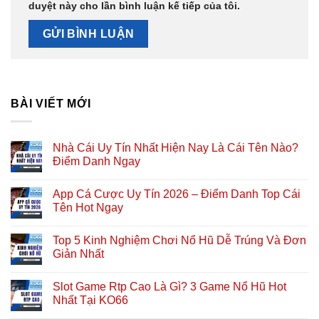
duyệt này cho lần bình luận kế tiếp của tôi.
BÀI VIẾT MỚI
Nhà Cái Uy Tín Nhất Hiện Nay Là Cái Tên Nào?
Điểm Danh Ngay
App Cá Cược Uy Tín 2026 – Điểm Danh Top Cái
Tên Hot Ngay
Top 5 Kinh Nghiệm Chơi Nổ Hũ Dễ Trúng Và Đơn
Giản Nhất
Slot Game Rtp Cao Là Gì? 3 Game Nổ Hũ Hot
Nhất Tại KO66