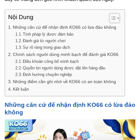
Nội Dung
Những căn cứ để nhận định KO66 có lừa đảo không
Tính pháp lý được đảm bảo
Đánh giá từ người chơi
Sự rõ ràng trong giao dịch
Chính sách người dùng minh bạch để đánh giá KO66
Điều khoản công bố minh bạch
Quyền lợi người dùng được đặt lên hàng đầu
Định hướng chuyên nghiệp
Những điểm cần ghi nhớ về KO66 có an toàn không
Kết luận
Những căn cứ để nhận định KO66 có lừa đảo
không