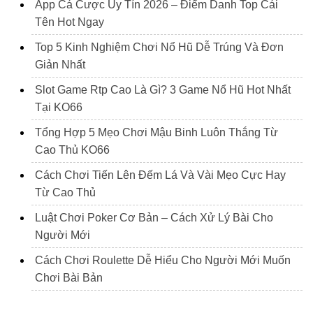
App Cá Cược Uy Tín 2026 – Điểm Danh Top Cái
Tên Hot Ngay
Top 5 Kinh Nghiệm Chơi Nổ Hũ Dễ Trúng Và Đơn
Giản Nhất
Slot Game Rtp Cao Là Gì? 3 Game Nổ Hũ Hot Nhất
Tại KO66
Tổng Hợp 5 Mẹo Chơi Mậu Binh Luôn Thắng Từ
Cao Thủ KO66
Cách Chơi Tiến Lên Đếm Lá Và Vài Mẹo Cực Hay
Từ Cao Thủ
Luật Chơi Poker Cơ Bản – Cách Xử Lý Bài Cho
Người Mới
Cách Chơi Roulette Dễ Hiểu Cho Người Mới Muốn
Chơi Bài Bản