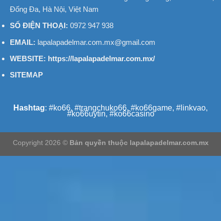
Đống Đa, Hà Nội, Việt Nam
SỐ ĐIỆN THOẠI:
0972 947 938
EMAIL:
lapalapadelmar.com.mx@gmail.com
WEBSITE:
https://lapalapadelmar.com.mx/
SITEMAP
Hashtag
: #ko66, #trangchuko66, #ko66game, #linkvao,
#ko66uytin, #ko66casino
Copyright 2026 ©
Bản quyền thuộc lapalapadelmar.com.mx