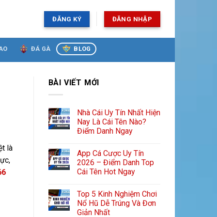
ĐĂNG KÝ
ĐĂNG NHẬP
ĐÁ GÀ
BLOG
AO
BÀI VIẾT MỚI
Nhà Cái Uy Tín Nhất Hiện
Nay Là Cái Tên Nào?
Điểm Danh Ngay
t là
App Cá Cược Uy Tín
ực,
2026 – Điểm Danh Top
Cái Tên Hot Ngay
66
Top 5 Kinh Nghiệm Chơi
Nổ Hũ Dễ Trúng Và Đơn
Giản Nhất