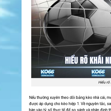
Hiểu rõ 
Nếu thường xuyên theo dõi bảng kèo nhà cái, mọ
được áp dụng cho kèo hiệp 1. Về nguyên tắc, sa
bàn vào tỷ số thực tế để so sánh và phân định t