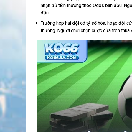
nhận đủ tiền thưởng theo Odds ban đầu. Ngược
đầu.
Trường hợp hai đội có tỷ số hòa, hoặc đội cử
thưởng. Người chơi chọn cược cửa trên thua v