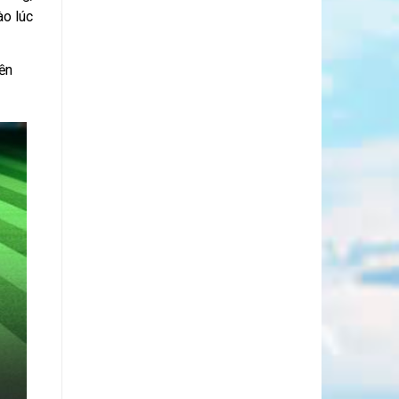
ào lúc
ền