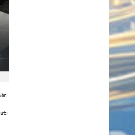
 Nên
gười