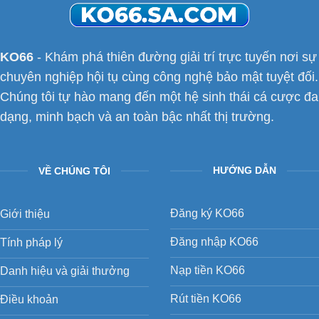
KO66
- Khám phá thiên đường giải trí trực tuyến nơi sự
chuyên nghiệp hội tụ cùng công nghệ bảo mật tuyệt đối.
Chúng tôi tự hào mang đến một hệ sinh thái cá cược đa
dạng, minh bạch và an toàn bậc nhất thị trường.
HƯỚNG DẪN
VỀ CHÚNG TÔI
Đăng ký KO66
Giới thiệu
Đăng nhập KO66
Tính pháp lý
Nạp tiền KO66
Danh hiệu và giải thưởng
Rút tiền KO66
Điều khoản