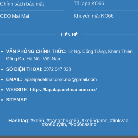
Tải app KO66
Chính sách bảo mật
Khuyến mãi KO66
CEO Mai Mai
LIÊN HỆ
VĂN PHÒNG CHÍNH THỨC:
12 Ng. Cống Trắng, Khâm Thiên,
Đống Đa, Hà Nội, Việt Nam
SỐ ĐIỆN THOẠI:
0972 947 938
EMAIL:
lapalapadelmar.com.mx@gmail.com
WEBSITE:
https://lapalapadelmar.com.mx/
SITEMAP
Hashtag
: #ko66, #trangchuko66, #ko66game, #linkvao,
#ko66uytin, #ko66casino