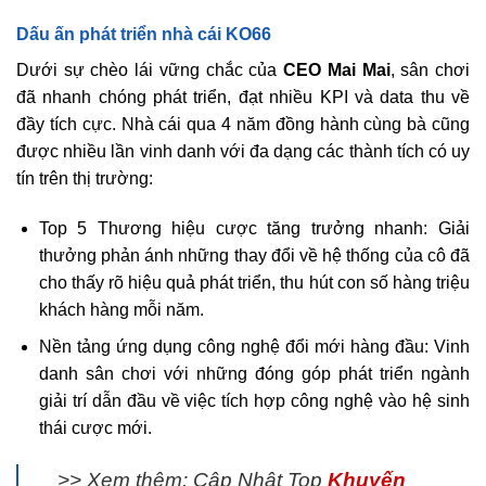
Dấu ấn phát triển nhà cái KO66
Dưới sự chèo lái vững chắc của
CEO Mai Mai
, sân chơi
đã nhanh chóng phát triển, đạt nhiều KPI và data thu về
đầy tích cực. Nhà cái qua 4 năm đồng hành cùng bà cũng
được nhiều lần vinh danh với đa dạng các thành tích có uy
tín trên thị trường:
Top 5 Thương hiệu cược tăng trưởng nhanh: Giải
thưởng phản ánh những thay đổi về hệ thống của cô đã
cho thấy rõ hiệu quả phát triển, thu hút con số hàng triệu
khách hàng mỗi năm.
Nền tảng ứng dụng công nghệ đổi mới hàng đầu: Vinh
danh sân chơi với những đóng góp phát triển ngành
giải trí dẫn đầu về việc tích hợp công nghệ vào hệ sinh
thái cược mới.
>> Xem thêm: Cập Nhật Top
Khuyến