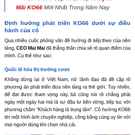
Mãi KO66
Mới Nhất Trong Năm Nay
Định hướng phát triển KO66 dưới sự điều
hành của cô
Qua nhiều cuộc phỏng vấn đề hướng đi tiếp theo của nền
tảng
, CEO Mai Mai
đã thẳng thắn chia sẻ rõ quan điểm của
mình. Cụ thể như sau:
Quốc tế hóa thị trường cược
Không dừng lại ở Việt Nam, nữ lãnh đạo đã đề cập rõ
phương án phát triển đưa nền tảng ra thế giới. Tuy nhiên,
để đạt được tham vọng này, bà cũng nói rõ chẳng phải
ngày một ngày hai mà là sự đầu tư bền vững, tiếp tục với
phương châm “Khách hàng là trung tâm”. Cô hướng KO66
tới một hình ảnh chuyên nghiệp, công bằng cùng uy tín với
mọi người dùng khi chọn nhà cái.