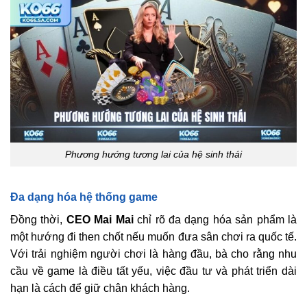
Phương hướng tương lai của hệ sinh thái
Đa dạng hóa hệ thống game
Đồng thời,
CEO Mai Mai
chỉ rõ đa dạng hóa sản phẩm là
một hướng đi then chốt nếu muốn đưa sân chơi ra quốc tế.
Với trải nghiệm người chơi là hàng đầu, bà cho rằng nhu
cầu về game là điều tất yếu, việc đầu tư và phát triển dài
hạn là cách để giữ chân khách hàng.