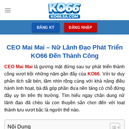
Chuyển
đến
nội
dung
ĐĂNG KÝ
ĐĂNG NHẬP
CEO Mai Mai – Nữ Lãnh Đạo Phát Triển
KO66 Đến Thành Công
CEO Mai Mai
là gương mặt đứng sau sự phát triển thành
công vượt trội những năm gần đây của
KO66
. Với tư duy
phân tích sắt bén, tầm nhìn rộng cùng với khả năng điều
hành linh hoạt, bà đã góp phần đưa nền tảng có chỗ đứng
đầy uy tín trên thị trường. Tìm hiểu ngay chân dung nữ
lãnh đạo đã chèo lái con thuyền sân chơi đến với loạt
thành tựu vượt bậc là người thế nào.
Nội Dung