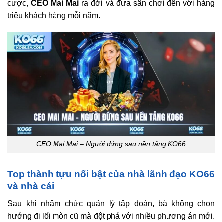
cược,
CEO Mai Mai
ra đời và đưa sân chơi đến với hàng
triệu khách hàng mỗi năm.
CEO Mai Mai – Người đứng sau nền tảng KO66
Top thành tựu nổi bật của nhà lãnh đạo KO66
và nhà cái
Sau khi nhậm chức quản lý tập đoàn, bà không chọn
hướng đi lối mòn cũ mà đột phá với nhiều phương án mới.