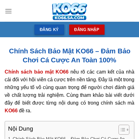
Chuyển
đến
nội
dung
ĐĂNG KÝ
ĐĂNG NHẬP
Chính Sách Bảo Mật KO66 – Đảm Bảo
Chơi Cá Cược An Toàn 100%
Chính sách bảo mật KO66
nêu rõ các cam kết của nhà
cái đối với hội viên cá cược trên nền tảng. Đây là một trong
những yếu tố vô cùng quan trọng để người chơi đánh giá
về chất lượng trải nghiệm. Cùng tham khảo bài viết dưới
đây để biết được từng nội dung có trong chính sách mà
KO66
đề ra.
Nội Dung
Chính Sách Bảo Mật KO66 – Đảm Bảo Chơi Cá Cược An