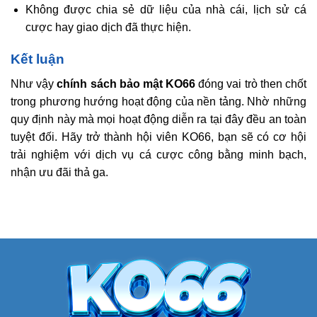
Không được chia sẻ dữ liệu của nhà cái, lịch sử cá
cược hay giao dịch đã thực hiện.
Kết luận
Như vậy
chính sách bảo mật KO66
đóng vai trò then chốt
trong phương hướng hoạt động của nền tảng. Nhờ những
quy định này mà mọi hoạt động diễn ra tại đây đều an toàn
tuyệt đối. Hãy trở thành hội viên KO66, bạn sẽ có cơ hội
trải nghiệm với dịch vụ cá cược công bằng minh bạch,
nhận ưu đãi thả ga.