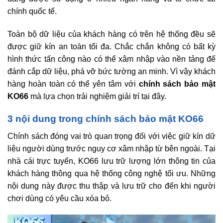
chính quốc tế.
Toàn bộ dữ liệu của khách hàng có trên hệ thống đều sẽ
được giữ kín an toàn tối đa. Chắc chắn không có bất kỳ
hình thức tấn công nào có thể xâm nhập vào nền tảng để
đánh cắp dữ liệu, phá vỡ bức tường an minh. Vì vậy khách
hàng hoàn toàn có thể yên tâm với
chính sách bảo mật
KO66
mà lựa chọn trải nghiệm giải trí tại đây.
3 nội dung trong chính sách bảo mật KO66
Chính sách đóng vai trò quan trọng đối với việc giữ kín dữ
liệu người dùng trước nguy cơ xâm nhập từ bên ngoài. Tại
nhà cái trực tuyến, KO66 lưu trữ lượng lớn thông tin của
khách hàng thông qua hệ thống công nghệ tối ưu. Những
nội dung này được thu thập và lưu trữ cho đến khi người
chơi dùng có yêu cầu xóa bỏ.