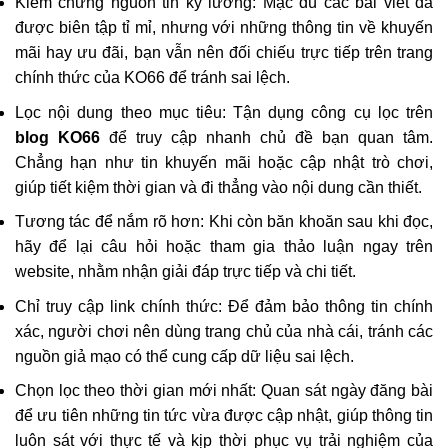
Kiểm chứng nguồn tin kỹ lưỡng: Mặc dù các bài viết đã
được biên tập tỉ mỉ, nhưng với những thông tin về khuyến
mãi hay ưu đãi, bạn vẫn nên đối chiếu trực tiếp trên trang
chính thức của KO66 để tránh sai lệch.
Lọc nội dung theo mục tiêu: Tận dụng công cụ lọc trên
blog KO66
để truy cập nhanh chủ đề bạn quan tâm.
Chẳng hạn như tin khuyến mãi hoặc cập nhật trò chơi,
giúp tiết kiệm thời gian và đi thẳng vào nội dung cần thiết.
Tương tác để nắm rõ hơn: Khi còn băn khoăn sau khi đọc,
hãy để lại câu hỏi hoặc tham gia thảo luận ngay trên
website, nhằm nhận giải đáp trực tiếp và chi tiết.
Chỉ truy cập link chính thức: Để đảm bảo thông tin chính
xác, người chơi nên dùng trang chủ của nhà cái, tránh các
nguồn giả mạo có thể cung cấp dữ liệu sai lệch.
Chọn lọc theo thời gian mới nhất: Quan sát ngày đăng bài
để ưu tiên những tin tức vừa được cập nhật, giúp thông tin
luôn sát với thực tế và kịp thời phục vụ trải nghiệm của