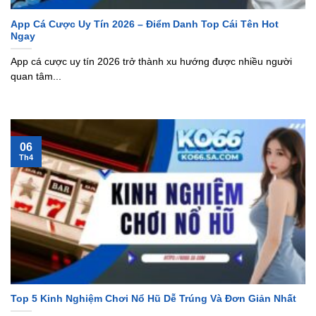
App Cá Cược Uy Tín 2026 – Điểm Danh Top Cái Tên Hot
Ngay
App cá cược uy tín 2026 trở thành xu hướng được nhiều người
quan tâm...
06
Th4
Top 5 Kinh Nghiệm Chơi Nổ Hũ Dễ Trúng Và Đơn Giản Nhất