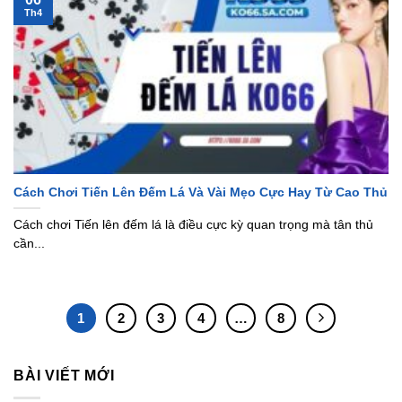
Th4
Cách Chơi Tiến Lên Đếm Lá Và Vài Mẹo Cực Hay Từ Cao Thủ
Cách chơi Tiến lên đếm lá là điều cực kỳ quan trọng mà tân thủ
cần...
1
2
3
4
…
8
BÀI VIẾT MỚI