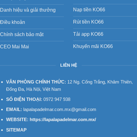
Nạp tiền KO66
Danh hiệu và giải thưởng
Rút tiền KO66
Điều khoản
Tải app KO66
Chính sách bảo mật
Khuyến mãi KO66
CEO Mai Mai
LIÊN HỆ
VĂN PHÒNG CHÍNH THỨC:
12 Ng. Cống Trắng, Khâm Thiên,
Đống Đa, Hà Nội, Việt Nam
SỐ ĐIỆN THOẠI:
0972 947 938
EMAIL:
lapalapadelmar.com.mx@gmail.com
WEBSITE:
https://lapalapadelmar.com.mx/
SITEMAP