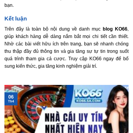
bạn.
Kết luận
Trên đây là toàn bộ nội dung về danh mục
blog KO66
,
giúp khách hàng dễ dàng nắm bắt mọi chi tiết cần thiết.
Nhờ các bài viết hữu ích trên trang, bạn sẽ nhanh chóng
thu thập đầy đủ thông tin và gia tăng sự tự tin trong suốt
quá trình tham gia cá cược. Truy cập KO66 ngay để bổ
sung kiến thức, gia tăng kinh nghiệm giải trí.
06
Th4