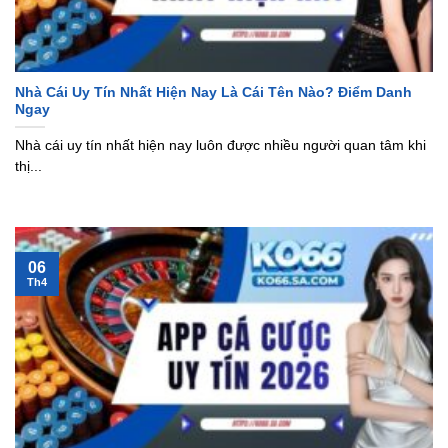
Nhà Cái Uy Tín Nhất Hiện Nay Là Cái Tên Nào? Điểm Danh
Ngay
Nhà cái uy tín nhất hiện nay luôn được nhiều người quan tâm khi
thị...
06
Th4