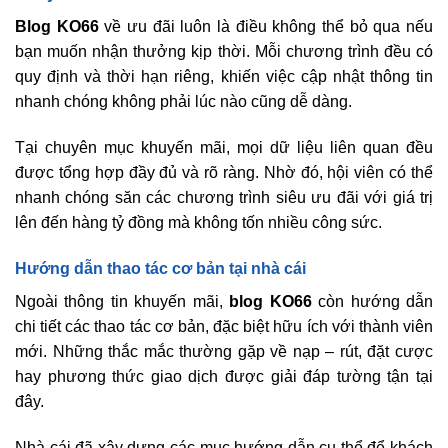
Blog KO66
về ưu đãi luôn là điều không thể bỏ qua nếu
bạn muốn nhận thưởng kịp thời. Mỗi chương trình đều có
quy định và thời hạn riêng, khiến việc cập nhật thông tin
nhanh chóng không phải lúc nào cũng dễ dàng.
Tại chuyên mục khuyến mãi, mọi dữ liệu liên quan đều
được tổng hợp đầy đủ và rõ ràng. Nhờ đó, hội viên có thể
nhanh chóng săn các chương trình siêu ưu đãi với giá trị
lên đến hàng tỷ đồng mà không tốn nhiều công sức.
Hướng dẫn thao tác cơ bản tại nhà cái
Ngoài thông tin khuyến mãi,
blog KO66
còn hướng dẫn
chi tiết các thao tác cơ bản, đặc biệt hữu ích với thành viên
mới. Những thắc mắc thường gặp về nạp – rút, đặt cược
hay phương thức giao dịch được giải đáp tường tận tại
đây.
Nhà cái đã xây dựng các mục hướng dẫn cụ thể để khách